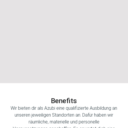
2. Lehrjahr
1000,- Euro
3. Lehrjahr
Benefits
1100,- Euro
Wir bieten dir als Azubi eine qualifizierte Ausbildung an
unseren jeweiligen Standorten an. Dafür haben wir
räumliche, materielle und personelle